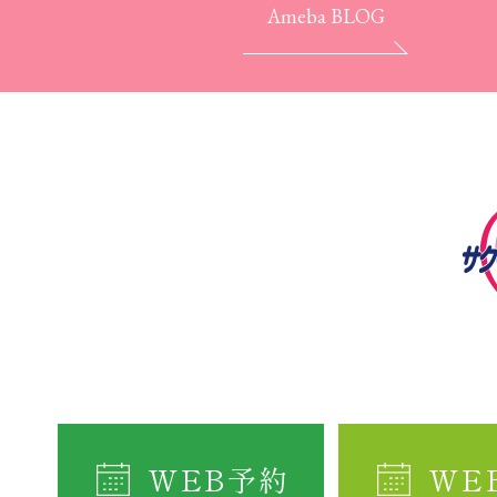
Ameba BLOG
WEB予約
WE