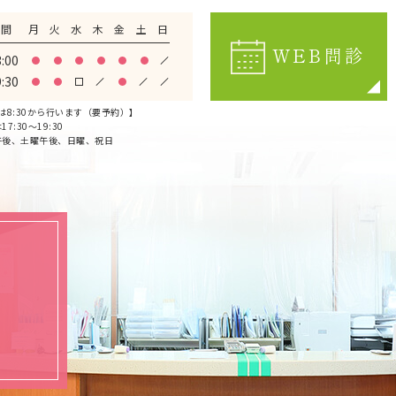
時間
月
火
水
木
金
土
日
WEB問診
3:00
9:30
は8:30から行います（要予約）】
7:30～19:30
午後、土曜午後、日曜、祝日