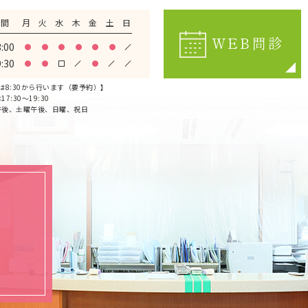
時間
月
火
水
木
金
土
日
WEB問診
3:00
9:30
は8:30から行います（要予約）】
7:30～19:30
午後、土曜午後、日曜、祝日