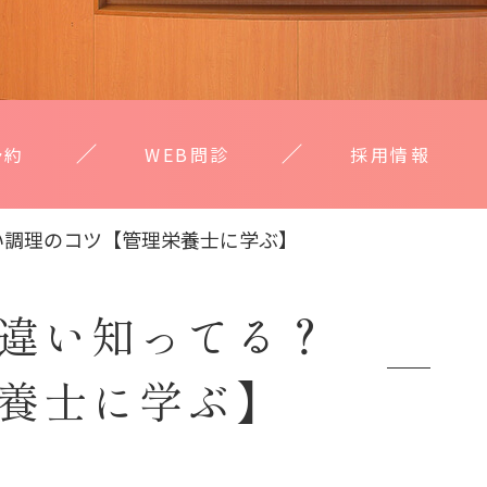
予約
WEB問診
採用情報
い調理のコツ【管理栄養士に学ぶ】
違い知ってる？
養士に学ぶ】