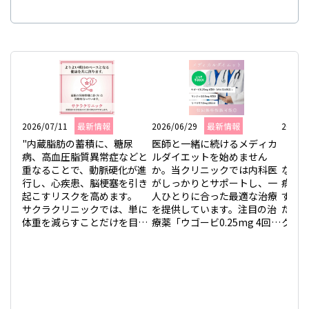
5月クラブファイトスケジュール
2026.04.07
4月診察時間変更のお知らせ
2026.03.30
4月クラブファイトスケジュール
2026/07/11
最新情報
2026/06/29
最新情報
2026/0
2026.03.03
"内蔵脂肪の蓄積に、糖尿
医師と一緒に続けるメディカ
「最
病、高血圧脂質異常症などと
ルダイエットを始めません
「ご
3月12日（木）、3月21日（土）は休診となります
重なることで、動脈硬化が進
か。当クリニックでは内科医
ない
行し、心疾患、脳梗塞を引き
がしっかりとサポートし、一
病は
2026.03.03
起こすリスクを高めます。

人ひとりに合った最適な治療
する
サクラクリニックでは、単に
を提供しています。注目の治
だくこ
3月5日（木）の診察時間は12：00までとさせていた
体重を減らすことだけを目的
療薬「ウゴービ0.25mg 4回分
クリ
だきます
とせず、将来的な心疾患や脳
（¥16,926税込）」「マンジ
では
梗塞などのリスクを下げるた
ャロ2.5mg 4回分（¥30,970税
心と
2026.02.28
めの根本的な肥満治療を目指
込）」「リベルサス3mg 28
います
しています。 

日分（¥22,880税込）」を取
ビな
3月クラブファイトスケジュール
メタボリックシンドロームに
り扱い、効果的な体重管理を
分に
よって引き起こされる動脈硬
実現。最新の診療内容は継続
みの
2026.02.23