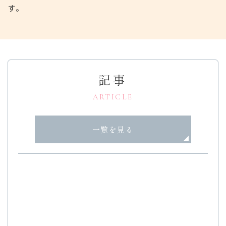
す。
2026.07.30
8月ファイトスケジュール
2026.06.29
記事
7月ファイトスケジュール
ARTICLE
2026.06.02
6月の診療のお知らせ
一覧を見る
2026.05.31
6月クラブファイトスケジュール
2026.05.08
4月23日 堀江貴文氏と予防医学について対談しまし
た
2026.05.02