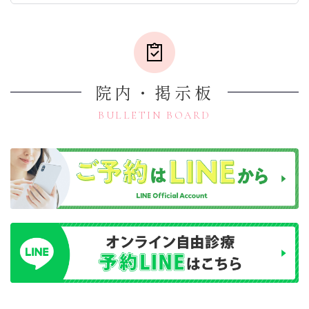
化を予防するためには、正し
的に見直し、患者さまの健康
的確
い知識に基づく生活習慣の改
と安全を最優先に考えていま
す。 
３月１日（日）は当院が休日当番医のため、9：00～
善が不可欠です。 私たちのダ
す。気になる体調の変化やダ
今日
13：00まで診療を行います
イエット外来では、糖質制限
イエットに関するご相談も、
新し
などの食事療法を軸に、皆様
安心してお任せください。

せん
2026.02.01
の健康寿命を延ばすサポート
#メディカルダイエット #ウゴ
をいたします。"
ービ #マンジャロ #リベルサ
院内・掲示板
2月クラブファイトスケジュール
ス #ダイエット相談 #クリニ
ック治療
2025.12.28
BULLETIN BOARD
1月クラブファイトスケジュール
2025.12.07
１２月１４日（日）12月28日（日）は休日当番医の
ため9：00～13：00まで診察を行います
2025.11.30
12月クラブファイトスケジュール
2025.11.28
年末年始のお知らせ