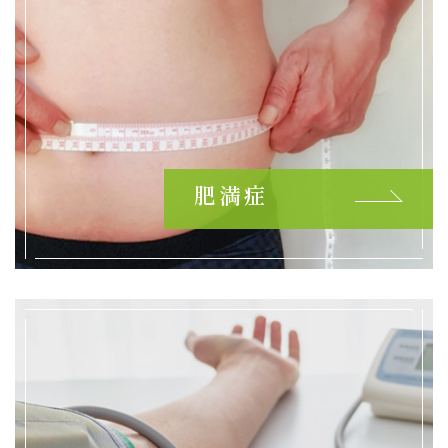
８月１日（金）午前の診療は10:30までの受付となり
ます。午後は休診させていただきます
2025.07.01
7月18日（金）の午前の診療受付時間は13:00までと
させていただきます。午後は休診します
2025.07.01
肥満症
7月4日（金）の午前の診療受付時間は10：30までと
させていただきます。午後は休診します
2025.06.30
7月クラブファイトスケジュール
2025.06.17
6月20日（金）の午前の診察受付時間は都合により、
10：30までとなります。午後は休診させていただき
ます